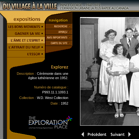
Description :
Cérémonie dans une
église luthérienne en 1952.
Numéro de catalogue :
P993.11.1.1093.1
Collection :
W.D. West Collection
Date :
1952